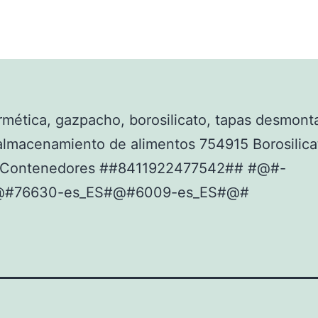
rmética, gazpacho, borosilicato, tapas desmont
almacenamiento de alimentos 754915 Borosilica
a Contenedores ##8411922477542## #@#-
@#76630-es_ES#@#6009-es_ES#@#