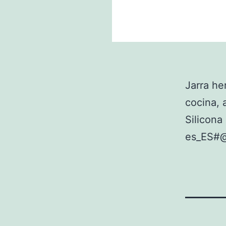
Jarra he
cocina, 
Silicon
es_ES#