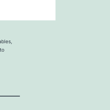
ables,
to