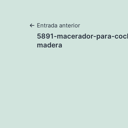
Navegación
Entrada anterior
5891-macerador-para-cock
de
madera
entradas