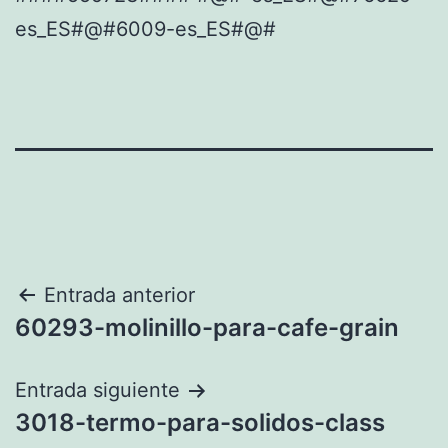
es_ES#@#6009-es_ES#@#
Navegación
Entrada anterior
60293-molinillo-para-cafe-grain
de
entradas
Entrada siguiente
3018-termo-para-solidos-class