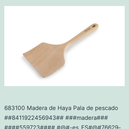
683100 Madera de Haya Pala de pescado
##8411922456943## ###madera###
####559723#### #@#-es_ES#@#76629-