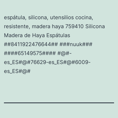
espátula, silicona, utensilios cocina,
resistente, madera haya 759410 Silicona
Madera de Haya Espátulas
##8411922476644## ###nuuk###
####65149575#### #@#-
es_ES#@#76629-es_ES#@#6009-
es_ES#@#