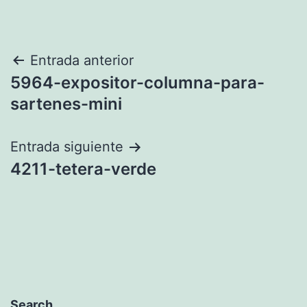
Navegación
Entrada anterior
5964-expositor-columna-para-
de
sartenes-mini
entradas
Entrada siguiente
4211-tetera-verde
Search