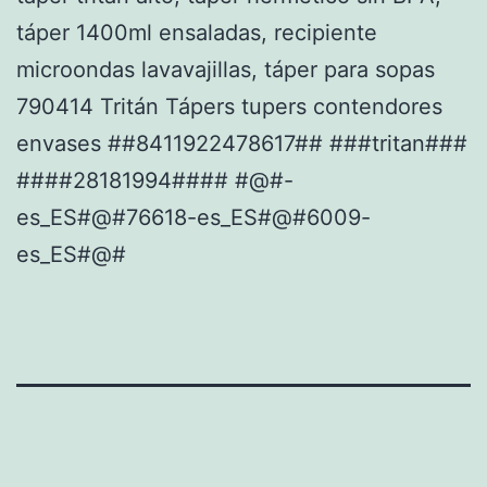
táper 1400ml ensaladas, recipiente
microondas lavavajillas, táper para sopas
790414 Tritán Tápers tupers contendores
envases ##8411922478617## ###tritan###
####28181994#### #@#-
es_ES#@#76618-es_ES#@#6009-
es_ES#@#