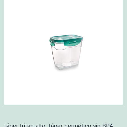
táper tritan alto, táper hermético sin BPA,