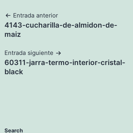
Navegación
Entrada anterior
4143-cucharilla-de-almidon-de-
de
maiz
entradas
Entrada siguiente
60311-jarra-termo-interior-cristal-
black
Search