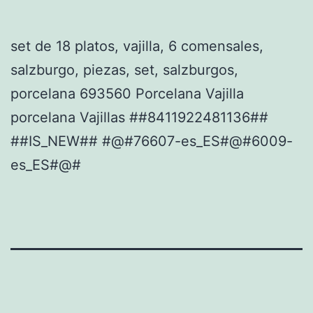
set de 18 platos, vajilla, 6 comensales,
salzburgo, piezas, set, salzburgos,
porcelana 693560 Porcelana Vajilla
porcelana Vajillas ##8411922481136##
##IS_NEW## #@#76607-es_ES#@#6009-
es_ES#@#