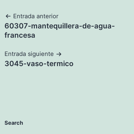
Navegación
Entrada anterior
60307-mantequillera-de-agua-
de
francesa
entradas
Entrada siguiente
3045-vaso-termico
Search