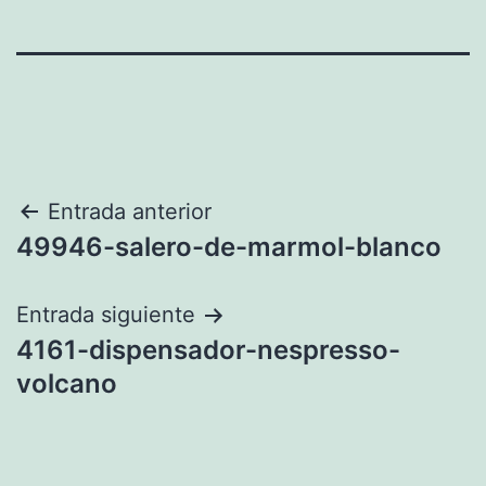
Navegación
Entrada anterior
49946-salero-de-marmol-blanco
de
entradas
Entrada siguiente
4161-dispensador-nespresso-
volcano