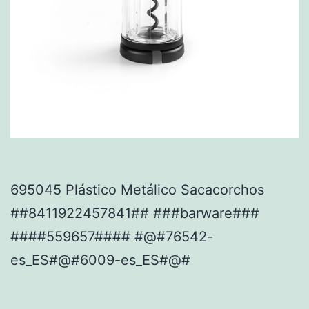
695045 Plástico Metálico Sacacorchos
##8411922457841## ###barware###
####559657#### #@#76542-
es_ES#@#6009-es_ES#@#