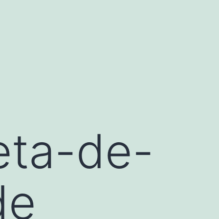
eta-de-
de