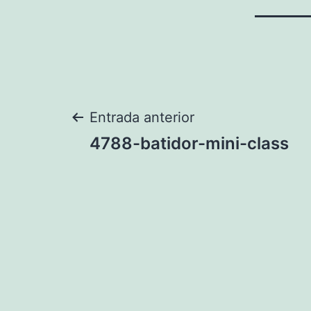
Navegación
Entrada anterior
4788-batidor-mini-class
de
entradas