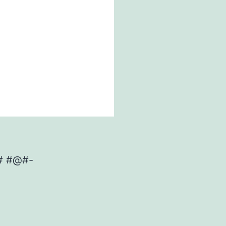
# #@#-