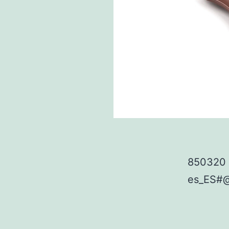
850320 
es_ES#