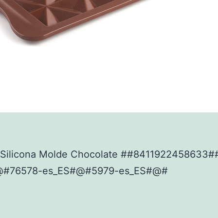
Silicona Molde Chocolate ##8411922458633#
@#76578-es_ES#@#5979-es_ES#@#