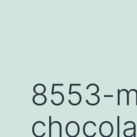
Saltar
al
contenido
8553-m
chocola