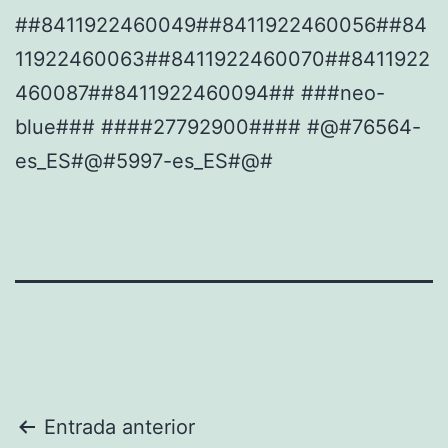
##8411922460049##8411922460056##84
11922460063##8411922460070##8411922
460087##8411922460094## ###neo-
blue### ####27792900#### #@#76564-
es_ES#@#5997-es_ES#@#
Navegación
Entrada anterior