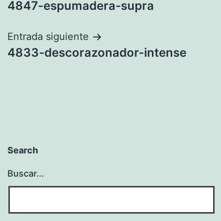
4847-espumadera-supra
de
entradas
Entrada siguiente
4833-descorazonador-intense
Search
Buscar...