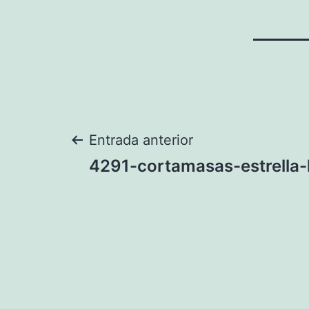
Navegación
Entrada anterior
4291-cortamasas-estrella-
de
entradas