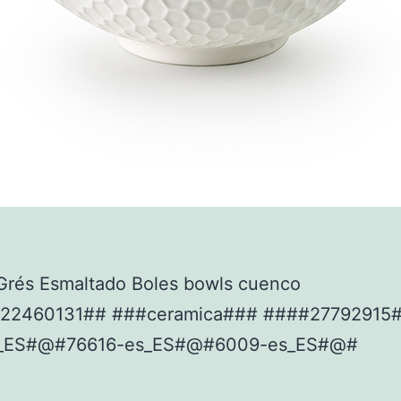
Grés Esmaltado Boles bowls cuenco
922460131## ###ceramica### ####27792915
_ES#@#76616-es_ES#@#6009-es_ES#@#