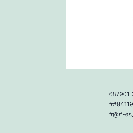
687901 
##8411
#@#-es