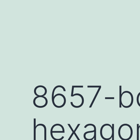
Saltar
al
contenido
8657-b
hexago