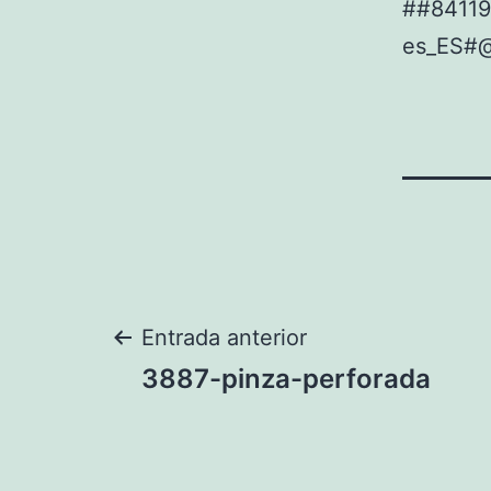
##8411
es_ES#
Navegación
Entrada anterior
3887-pinza-perforada
de
entradas