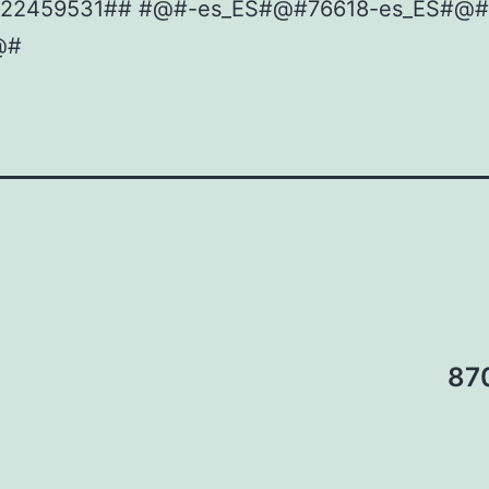
922459531## #@#-es_ES#@#76618-es_ES#@#
@#
87