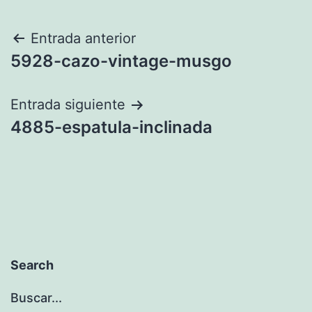
Navegación
Entrada anterior
5928-cazo-vintage-musgo
de
entradas
Entrada siguiente
4885-espatula-inclinada
Search
Buscar...