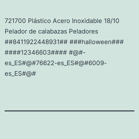
721700 Plástico Acero Inoxidable 18/10
Pelador de calabazas Peladores
##8411922448931## ###halloween###
####12346603#### #@#-
es_ES#@#76622-es_ES#@#6009-
es_ES#@#