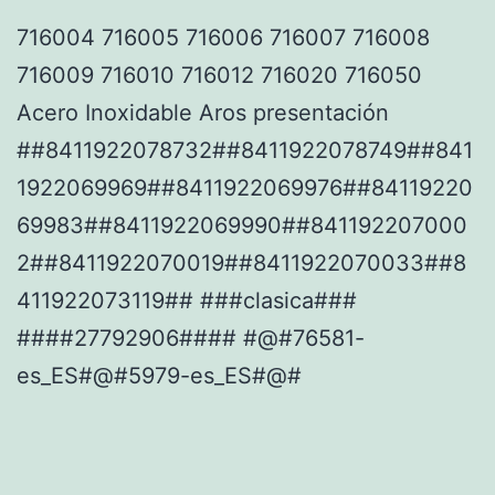
716004 716005 716006 716007 716008
716009 716010 716012 716020 716050
Acero Inoxidable Aros presentación
##8411922078732##8411922078749##841
1922069969##8411922069976##84119220
69983##8411922069990##841192207000
2##8411922070019##8411922070033##8
411922073119## ###clasica###
####27792906#### #@#76581-
es_ES#@#5979-es_ES#@#