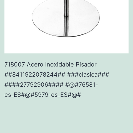
718007 Acero Inoxidable Pisador
##8411922078244## ###clasica###
####27792906#### #@#76581-
es_ES#@#5979-es_ES#@#