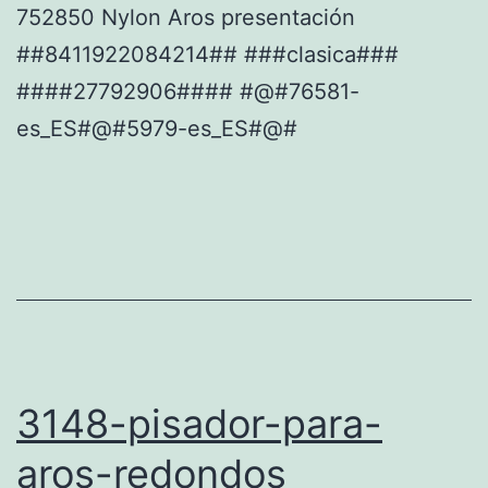
752850 Nylon Aros presentación
##8411922084214## ###clasica###
####27792906#### #@#76581-
es_ES#@#5979-es_ES#@#
3148-pisador-para-
aros-redondos