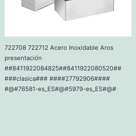
722708 722712 Acero Inoxidable Aros
presentación
##8411922084825##8411922080520##
###clasica### ####27792906####
#@#76581-es_ES#@#5979-es_ES#@#