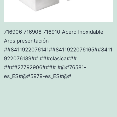
716906 716908 716910 Acero Inoxidable
Aros presentación
##8411922076141##8411922076165##8411
922076189## ###clasica###
####27792906#### #@#76581-
es_ES#@#5979-es_ES#@#