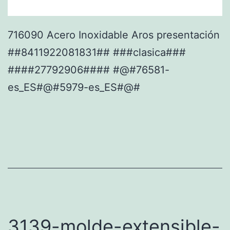
716090 Acero Inoxidable Aros presentación
##8411922081831## ###clasica###
####27792906#### #@#76581-
es_ES#@#5979-es_ES#@#
3139-molde-extensible-