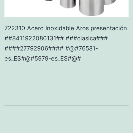
722310 Acero Inoxidable Aros presentación
##8411922080131## ###clasica###
####27792906#### #@#76581-
es_ES#@#5979-es_ES#@#