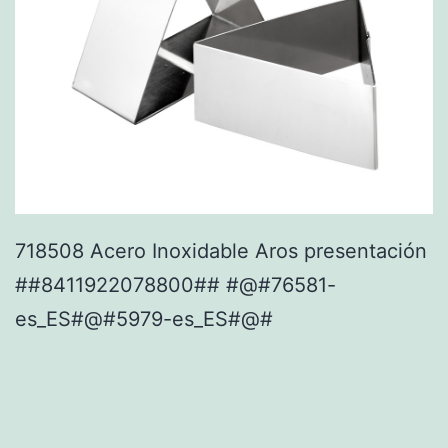
718508 Acero Inoxidable Aros presentación
##8411922078800## #@#76581-
es_ES#@#5979-es_ES#@#