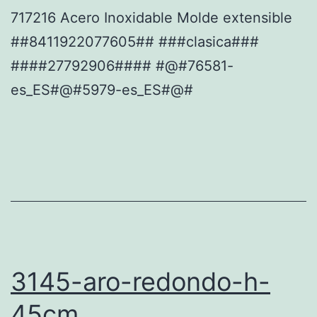
717216 Acero Inoxidable Molde extensible
##8411922077605## ###clasica###
####27792906#### #@#76581-
es_ES#@#5979-es_ES#@#
3145-aro-redondo-h-
45cm