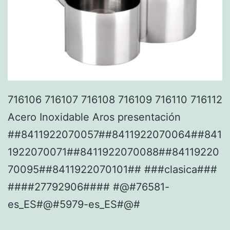
716106 716107 716108 716109 716110 716112
Acero Inoxidable Aros presentación
##8411922070057##8411922070064##841
1922070071##8411922070088##84119220
70095##8411922070101## ###clasica###
####27792906#### #@#76581-
es_ES#@#5979-es_ES#@#