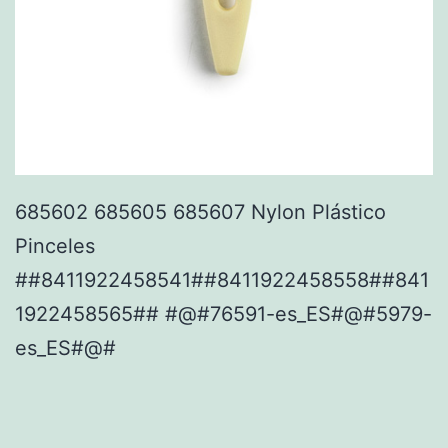
685602 685605 685607 Nylon Plástico
Pinceles
##8411922458541##8411922458558##841
1922458565## #@#76591-es_ES#@#5979-
es_ES#@#