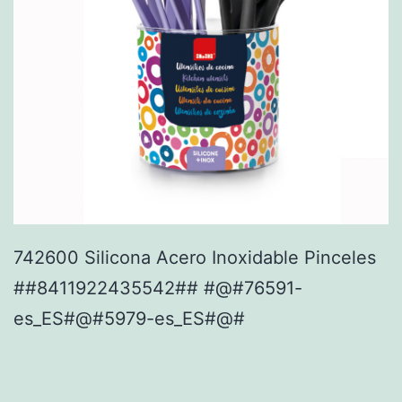
742600 Silicona Acero Inoxidable Pinceles
##8411922435542## #@#76591-
es_ES#@#5979-es_ES#@#