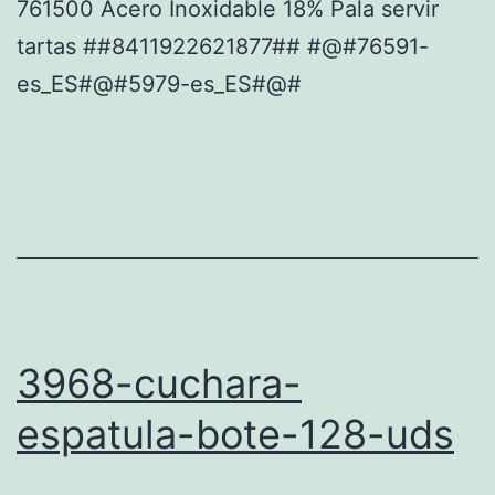
761500 Acero Inoxidable 18% Pala servir
tartas ##8411922621877## #@#76591-
es_ES#@#5979-es_ES#@#
3968-cuchara-
espatula-bote-128-uds