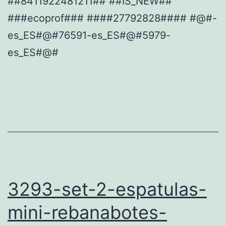
##8411922481211## ##IS_NEW##
###ecoprof### ####27792828#### #@#-
es_ES#@#76591-es_ES#@#5979-
es_ES#@#
3293-set-2-espatulas-
mini-rebanabotes-