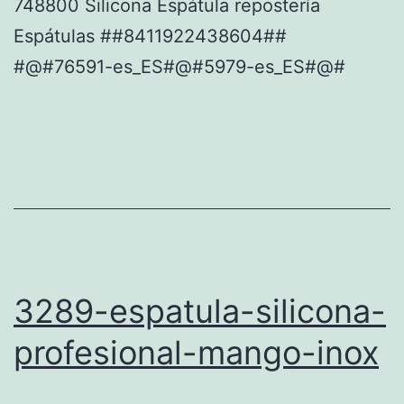
748800 Silicona Espátula repostería
Espátulas ##8411922438604##
#@#76591-es_ES#@#5979-es_ES#@#
3289-espatula-silicona-
profesional-mango-inox