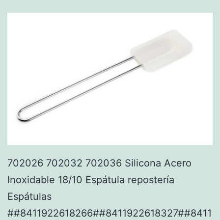
702026 702032 702036 Silicona Acero
Inoxidable 18/10 Espátula repostería
Espátulas
##8411922618266##8411922618327##8411