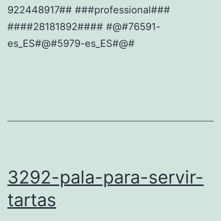
922448917## ###professional###
####28181892#### #@#76591-
es_ES#@#5979-es_ES#@#
3292-pala-para-servir-
tartas