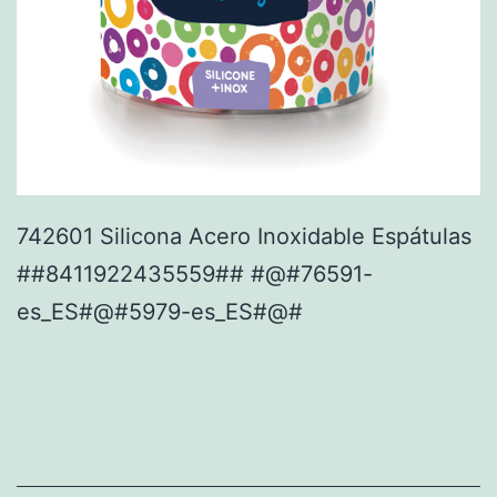
742601 Silicona Acero Inoxidable Espátulas
##8411922435559## #@#76591-
es_ES#@#5979-es_ES#@#