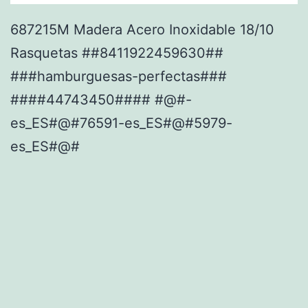
687215M Madera Acero Inoxidable 18/10
Rasquetas ##8411922459630##
###hamburguesas-perfectas###
####44743450#### #@#-
es_ES#@#76591-es_ES#@#5979-
es_ES#@#