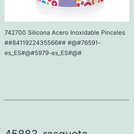
742700 Silicona Acero Inoxidable Pinceles
##8411922435566## #@#76591-
es_ES#@#5979-es_ES#@#