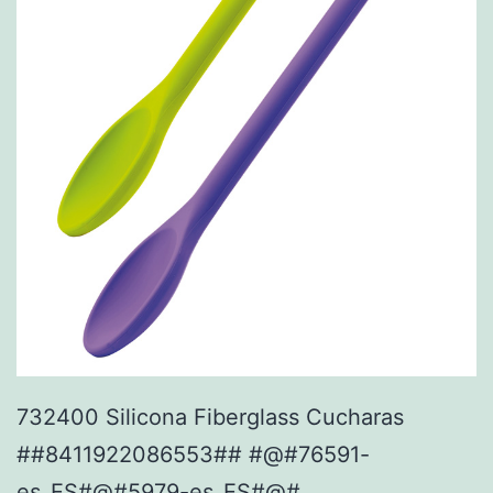
732400 Silicona Fiberglass Cucharas
##8411922086553## #@#76591-
es_ES#@#5979-es_ES#@#