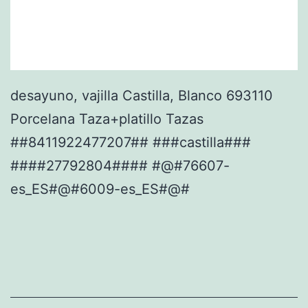
desayuno, vajilla Castilla, Blanco 693110
Porcelana Taza+platillo Tazas
##8411922477207## ###castilla###
####27792804#### #@#76607-
es_ES#@#6009-es_ES#@#