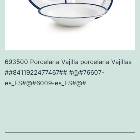
693500 Porcelana Vajilla porcelana Vajillas
##8411922477467## #@#76607-
es_ES#@#6009-es_ES#@#