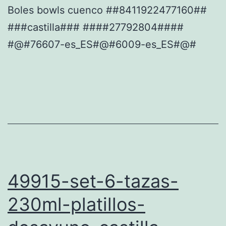
Boles bowls cuenco ##8411922477160##
###castilla### ####27792804####
#@#76607-es_ES#@#6009-es_ES#@#
49915-set-6-tazas-
230ml-platillos-