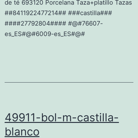
de té 693120 Porcelana Taza+platillo Tazas
##8411922477214## ###castilla###
####27792804#### #@#76607-
es_ES#@#6009-es_ES#@#
49911-bol-m-castilla-
blanco