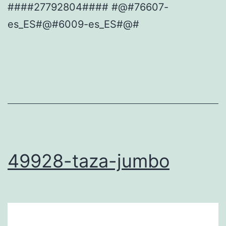
####27792804#### #@#76607-
es_ES#@#6009-es_ES#@#
49928-taza-jumbo