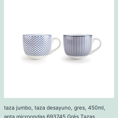
taza jumbo, taza desayuno, gres, 450ml,
apta microondas 693745 Grés Tazas