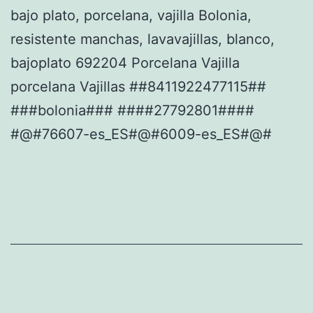
bajo plato, porcelana, vajilla Bolonia,
resistente manchas, lavavajillas, blanco,
bajoplato 692204 Porcelana Vajilla
porcelana Vajillas ##8411922477115##
###bolonia### ####27792801####
#@#76607-es_ES#@#6009-es_ES#@#