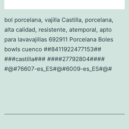
bol porcelana, vajilla Castilla, porcelana,
alta calidad, resistente, atemporal, apto
para lavavajillas 692911 Porcelana Boles
bowls cuenco ##8411922477153##
###castilla### ####27792804####
#@#76607-es_ES#@#6009-es_ES#@#