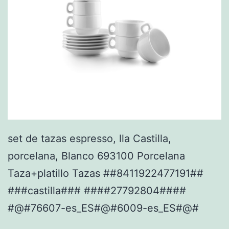
set de tazas espresso, lla Castilla,
porcelana, Blanco 693100 Porcelana
Taza+platillo Tazas ##8411922477191##
###castilla### ####27792804####
#@#76607-es_ES#@#6009-es_ES#@#