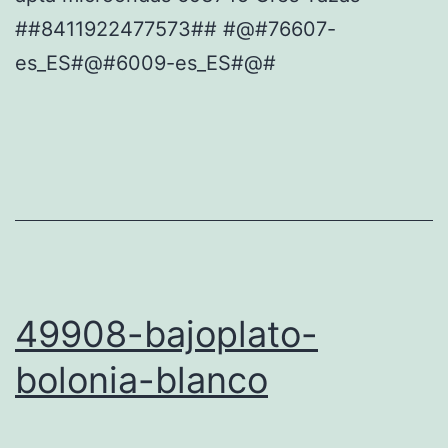
##8411922477573## #@#76607-
es_ES#@#6009-es_ES#@#
49908-bajoplato-
bolonia-blanco