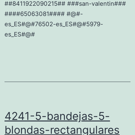
##8411922090215## ###san-valentin###
####65063081#### #@#-
es_ES#@#76502-es_ES#@#5979-
es_ES#@#
4241-5-bandejas-5-
blondas-rectangulares