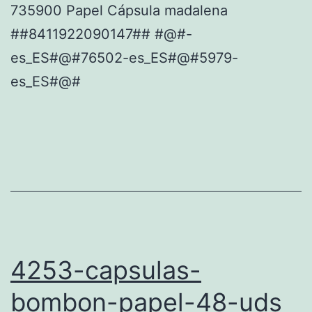
735900 Papel Cápsula madalena
##8411922090147## #@#-
es_ES#@#76502-es_ES#@#5979-
es_ES#@#
4253-capsulas-
bombon-papel-48-uds