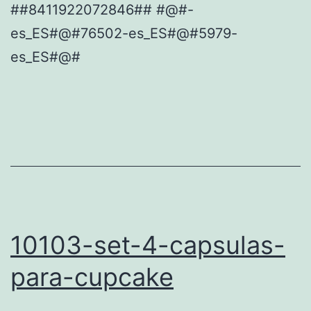
##8411922072846## #@#-
es_ES#@#76502-es_ES#@#5979-
es_ES#@#
10103-set-4-capsulas-
para-cupcake