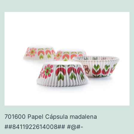
701600 Papel Cápsula madalena
##8411922614008## #@#-