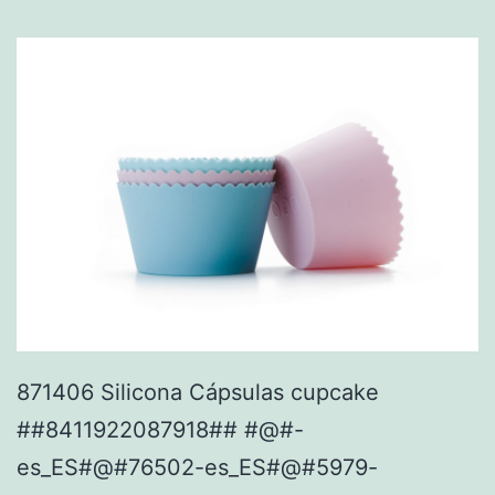
871406 Silicona Cápsulas cupcake
##8411922087918## #@#-
es_ES#@#76502-es_ES#@#5979-