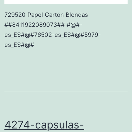
729520 Papel Cartón Blondas
##8411922089073## #@#-
es_ES#@#76502-es_ES#@#5979-
es_ES#@#
4274-capsulas-