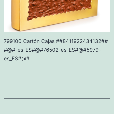
799100 Cartón Cajas ##8411922434132##
#@#-es_ES#@#76502-es_ES#@#5979-
es_ES#@#