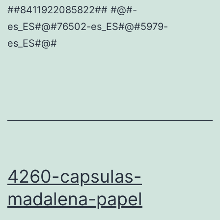
##8411922085822## #@#-
es_ES#@#76502-es_ES#@#5979-
es_ES#@#
4260-capsulas-
madalena-papel