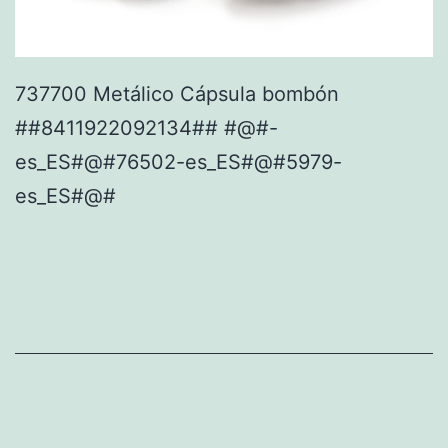
737700 Metálico Cápsula bombón
##8411922092134## #@#-
es_ES#@#76502-es_ES#@#5979-
es_ES#@#