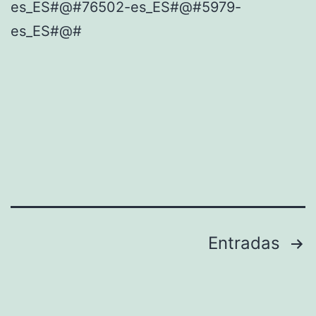
es_ES#@#76502-es_ES#@#5979-
es_ES#@#
Paginación
Entradas
de
entradas