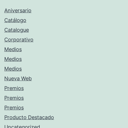
Aniversario
Catálogo
Catalogue
Corporativo
Medios
Medios
Medios
Nueva Web
Premios
Premios
Premios
Producto Destacado
Uncategorized