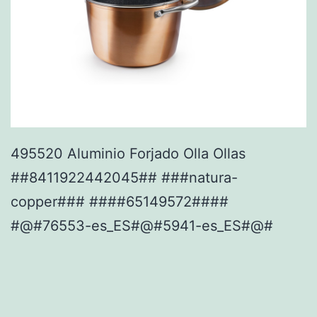
495520 Aluminio Forjado Olla Ollas
##8411922442045## ###natura-
copper### ####65149572####
#@#76553-es_ES#@#5941-es_ES#@#