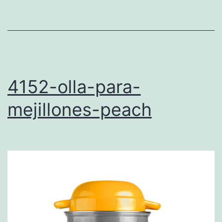
4152-olla-para-
mejillones-peach