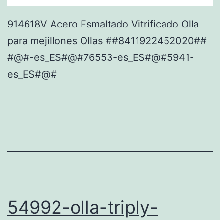
914618V Acero Esmaltado Vitrificado Olla
para mejillones Ollas ##8411922452020##
#@#-es_ES#@#76553-es_ES#@#5941-
es_ES#@#
54992-olla-triply-