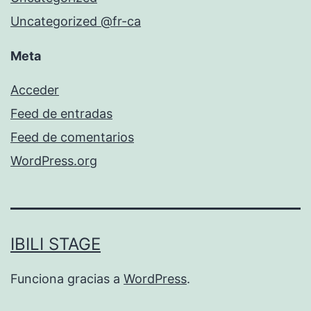
Uncategorized @fr-ca
Meta
Acceder
Feed de entradas
Feed de comentarios
WordPress.org
IBILI STAGE
Funciona gracias a
WordPress
.