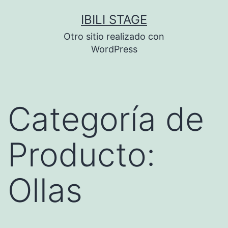
Saltar
IBILI STAGE
al
Otro sitio realizado con
contenido
WordPress
Categoría de
Producto:
Ollas