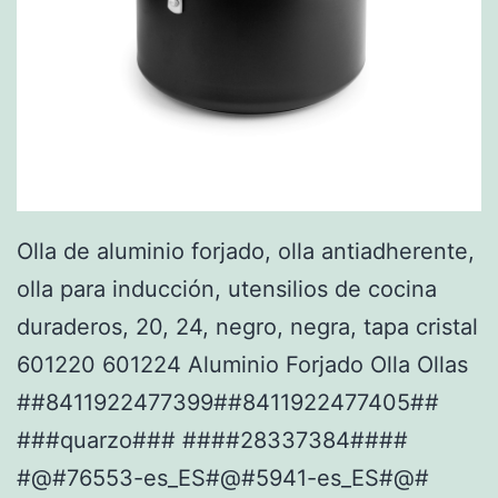
Olla de aluminio forjado, olla antiadherente,
olla para inducción, utensilios de cocina
duraderos, 20, 24, negro, negra, tapa cristal
601220 601224 Aluminio Forjado Olla Ollas
##8411922477399##8411922477405##
###quarzo### ####28337384####
#@#76553-es_ES#@#5941-es_ES#@#