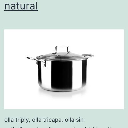
natural
olla triply, olla tricapa, olla sin