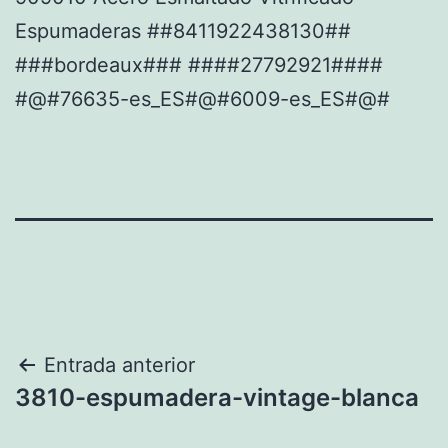
Espumaderas ##8411922438130##
###bordeaux### ####27792921####
#@#76635-es_ES#@#6009-es_ES#@#
Navegación
Entrada anterior
3810-espumadera-vintage-blanca
de