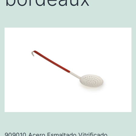
909010 Acero Esmaltado Vitrificado