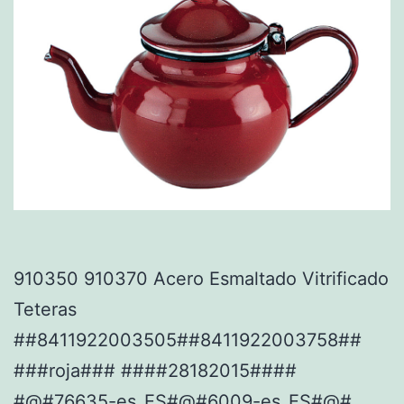
910350 910370 Acero Esmaltado Vitrificado
Teteras
##8411922003505##8411922003758##
###roja### ####28182015####
#@#76635-es_ES#@#6009-es_ES#@#