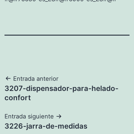
Navegación
Entrada anterior
3207-dispensador-para-helado-
de
confort
entradas
Entrada siguiente
3226-jarra-de-medidas