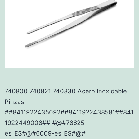
740800 740821 740830 Acero Inoxidable
Pinzas
##8411922435092##8411922438581##841
1922449006## #@#76625-
es_ES#@#6009-es_ES#@#