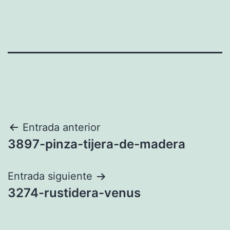
Navegación
Entrada anterior
3897-pinza-tijera-de-madera
de
entradas
Entrada siguiente
3274-rustidera-venus