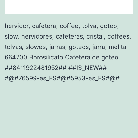
hervidor, cafetera, coffee, tolva, goteo,
slow, hervidores, cafeteras, cristal, coffees,
tolvas, slowes, jarras, goteos, jarra, melita
664700 Borosilicato Cafetera de goteo
##8411922481952## ##IS_NEW##
#@#76599-es_ES#@#5953-es_ES#@#