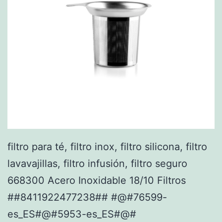
filtro para té, filtro inox, filtro silicona, filtro
lavavajillas, filtro infusión, filtro seguro
668300 Acero Inoxidable 18/10 Filtros
##8411922477238## #@#76599-
es_ES#@#5953-es_ES#@#