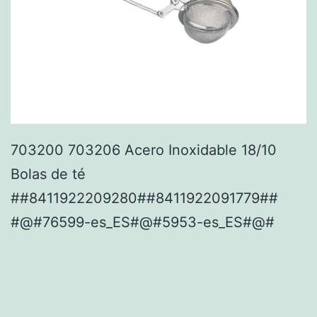
703200 703206 Acero Inoxidable 18/10
Bolas de té
##8411922209280##8411922091779##
#@#76599-es_ES#@#5953-es_ES#@#