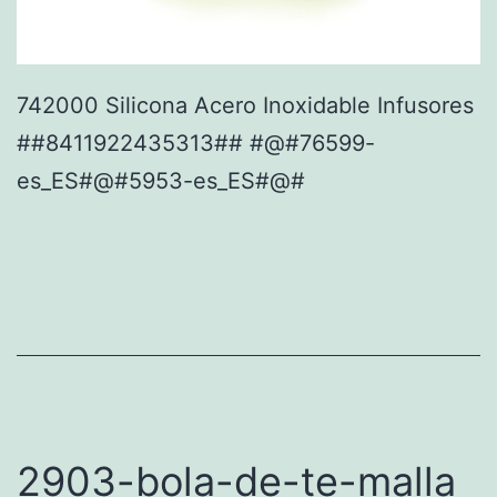
742000 Silicona Acero Inoxidable Infusores
##8411922435313## #@#76599-
es_ES#@#5953-es_ES#@#
2903-bola-de-te-malla