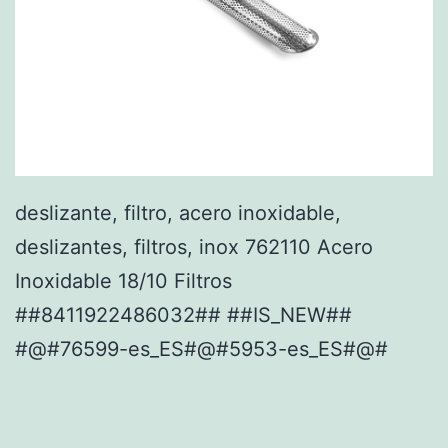
deslizante, filtro, acero inoxidable,
deslizantes, filtros, inox 762110 Acero
Inoxidable 18/10 Filtros
##8411922486032## ##IS_NEW##
#@#76599-es_ES#@#5953-es_ES#@#