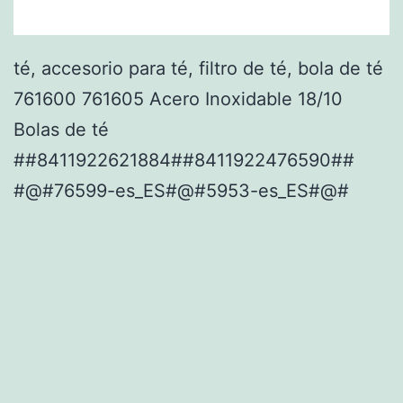
té, accesorio para té, filtro de té, bola de té
761600 761605 Acero Inoxidable 18/10
Bolas de té
##8411922621884##8411922476590##
#@#76599-es_ES#@#5953-es_ES#@#