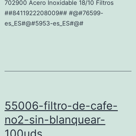
702900 Acero Inoxidable 18/10 Filtros
##8411922208009## #@#76599-
es_ES#@#5953-es_ES#@#
55006-filtro-de-cafe-
no2-sin-blanquear-
100uds