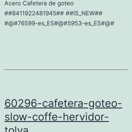
Acero Cafetera de goteo
##8411922481945## ##IS_NEW##
#@#76599-es_ES#@#5953-es_ES#@#
60296-cafetera-goteo-
slow-coffe-hervidor-
tolva