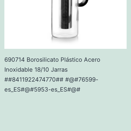
690714 Borosilicato Plástico Acero
Inoxidable 18/10 Jarras
##8411922474770## #@#76599-
es_ES#@#5953-es_ES#@#