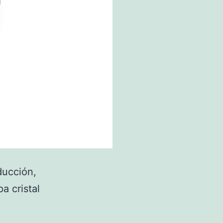
nducción,
a cristal