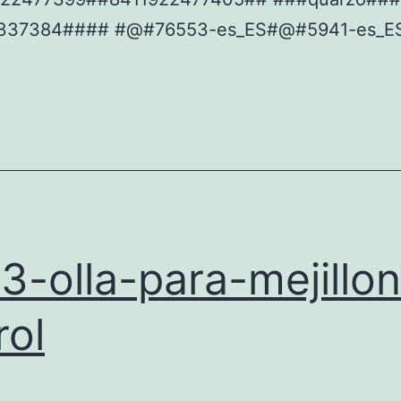
337384#### #@#76553-es_ES#@#5941-es_
3-olla-para-mejillo
rol