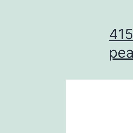
415
pe