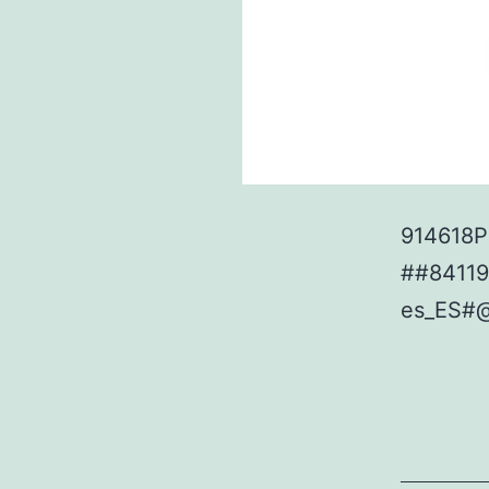
914618P 
##8411
es_ES#