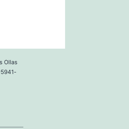
s Ollas
5941-