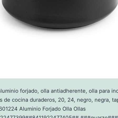
aluminio forjado, olla antiadherente, olla para i
os de cocina duraderos, 20, 24, negro, negra, tap
01224 Aluminio Forjado Olla Ollas
922477399##8411922477405## ###quarzo###