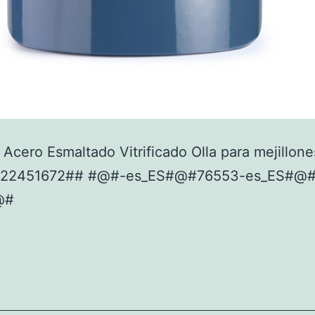
Acero Esmaltado Vitrificado Olla para mejillone
922451672## #@#-es_ES#@#76553-es_ES#@#
@#