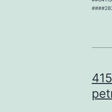
####28
415
pet