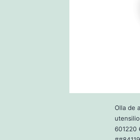
Olla de 
utensili
601220 6
##8411