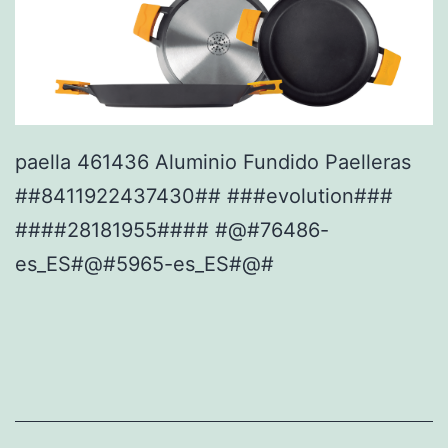
paella 461436 Aluminio Fundido Paelleras
##8411922437430## ###evolution###
####28181955#### #@#76486-
es_ES#@#5965-es_ES#@#