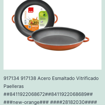
917134 917138 Acero Esmaltado Vitrificado
Paelleras
##8411922068672##8411922068689##
###new-orange### ####28182030####