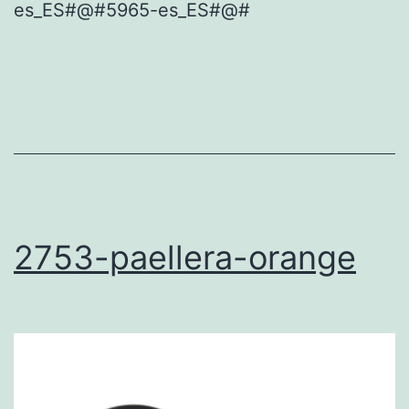
es_ES#@#5965-es_ES#@#
2753-paellera-orange