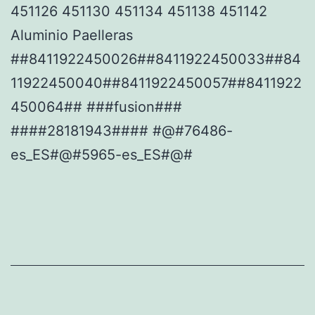
451126 451130 451134 451138 451142
Aluminio Paelleras
##8411922450026##8411922450033##84
11922450040##8411922450057##8411922
450064## ###fusion###
####28181943#### #@#76486-
es_ES#@#5965-es_ES#@#