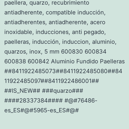
paellera, quarzo, recubrimiento
antiadherente, compatible inducción,
antiadherentes, antiadherente, acero
inoxidable, inducciones, anti pegado,
paelleras, inducción, induccion, aluminio,
quarzos, inox, 5 mm 600830 600834
600838 600842 Aluminio Fundido Paelleras
##8411922485073##8411922485080##84
11922485097##8411922486001##
##IS_NEW## ###quarzo###
####28337384#### #@#76486-
es_ES#@#5965-es_ES#@#