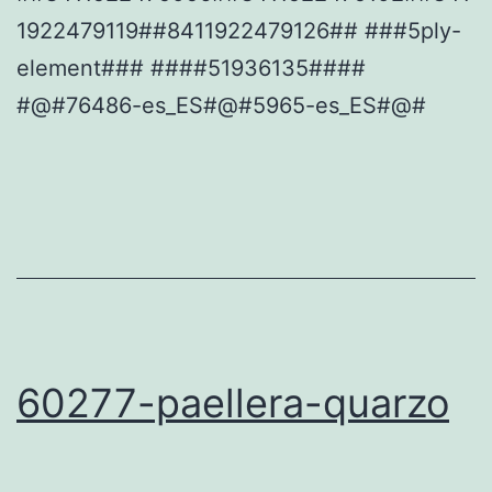
1922479119##8411922479126## ###5ply-
element### ####51936135####
#@#76486-es_ES#@#5965-es_ES#@#
60277-paellera-quarzo