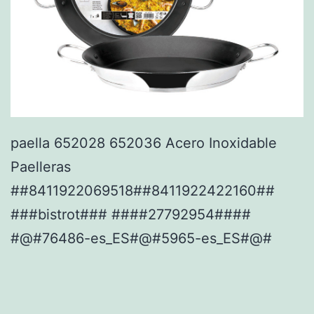
paella 652028 652036 Acero Inoxidable
Paelleras
##8411922069518##8411922422160##
###bistrot### ####27792954####
#@#76486-es_ES#@#5965-es_ES#@#