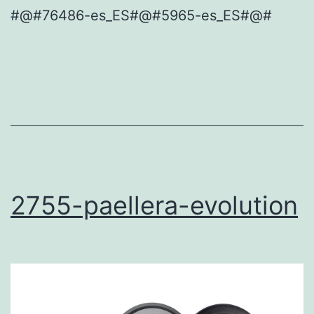
#@#76486-es_ES#@#5965-es_ES#@#
2755-paellera-evolution