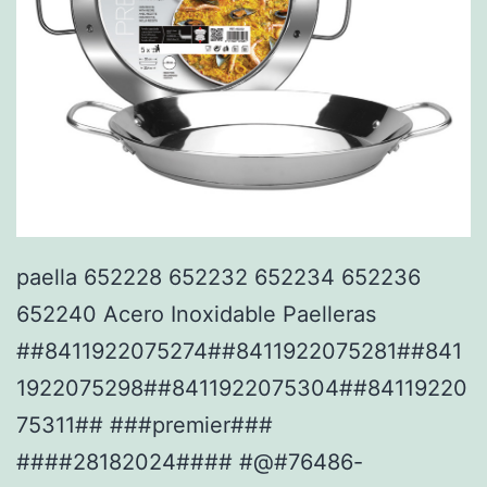
paella 652228 652232 652234 652236
652240 Acero Inoxidable Paelleras
##8411922075274##8411922075281##841
1922075298##8411922075304##84119220
75311## ###premier###
####28182024#### #@#76486-