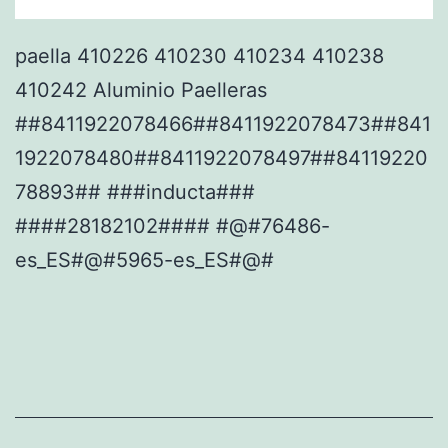
paella 410226 410230 410234 410238
410242 Aluminio Paelleras
##8411922078466##8411922078473##841
1922078480##8411922078497##84119220
78893## ###inducta###
####28182102#### #@#76486-
es_ES#@#5965-es_ES#@#