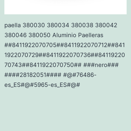
paella 380030 380034 380038 380042
380046 380050 Aluminio Paelleras
##8411922070705##8411922070712##841
1922070729##8411922070736##84119220
70743##8411922070750## ###nero###
####28182051#### #@#76486-
es_ES#@#5965-es_ES#@#