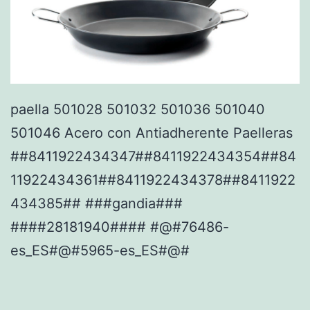
paella 501028 501032 501036 501040
501046 Acero con Antiadherente Paelleras
##8411922434347##8411922434354##84
11922434361##8411922434378##8411922
434385## ###gandia###
####28181940#### #@#76486-
es_ES#@#5965-es_ES#@#