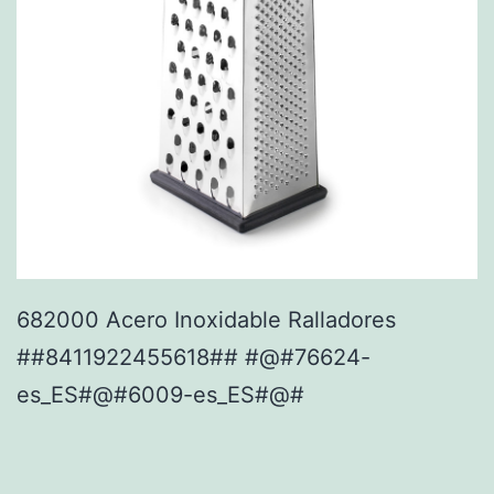
682000 Acero Inoxidable Ralladores
##8411922455618## #@#76624-
es_ES#@#6009-es_ES#@#