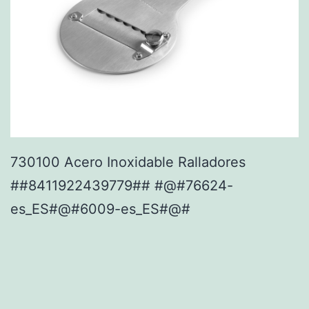
730100 Acero Inoxidable Ralladores
##8411922439779## #@#76624-
es_ES#@#6009-es_ES#@#