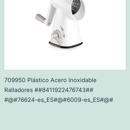
709950 Plástico Acero Inoxidable
Ralladores ##8411922476743##
#@#76624-es_ES#@#6009-es_ES#@#