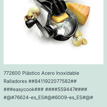
772600 Plástico Acero Inoxidable
Ralladores ##8411922077582##
###easycook### ####559447####
#@#76624-es_ES#@#6009-es_ES#@#