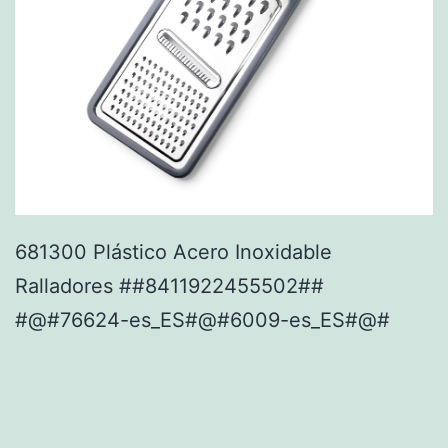
681300 Plástico Acero Inoxidable
Ralladores ##8411922455502##
#@#76624-es_ES#@#6009-es_ES#@#