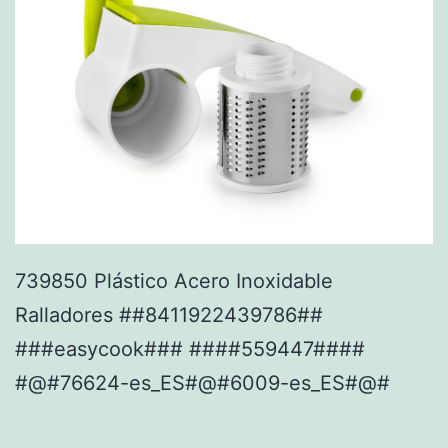
739850 Plástico Acero Inoxidable
Ralladores ##8411922439786##
###easycook### ####559447####
#@#76624-es_ES#@#6009-es_ES#@#