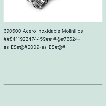
690600 Acero Inoxidable Molinillos
##8411922474459## #@#76624-
es_ES#@#6009-es_ES#@#