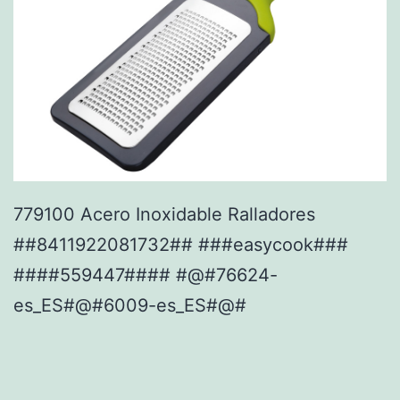
779100 Acero Inoxidable Ralladores
##8411922081732## ###easycook###
####559447#### #@#76624-
es_ES#@#6009-es_ES#@#