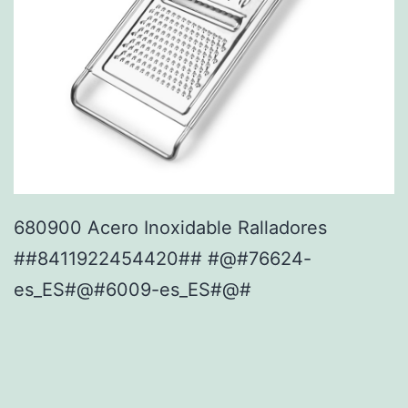
680900 Acero Inoxidable Ralladores
##8411922454420## #@#76624-
es_ES#@#6009-es_ES#@#