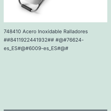
748410 Acero Inoxidable Ralladores
##8411922441932## #@#76624-
es_ES#@#6009-es_ES#@#